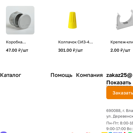
Коробка
Колпачок СИЗ-4
Крепеж-кл
распределительна
желтый 3.5-11.0
для труб 16
47.00 ₽/
шт
301.00 ₽/
шт
2.00 ₽/
шт
я для открытой
(100шт./упаковка)
установки d=70 мм
IN HOME
h=50 мм
Каталог
Помощь
Компания
zakaz25@
Показать
Заказать
690088, г. Вл
yл. Деревенск
Пн-Пт: 8:00-1
9:00-17:00 Вс