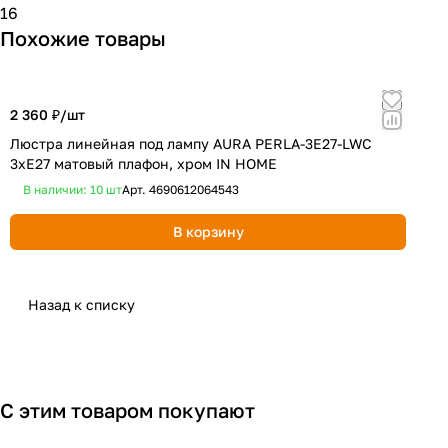
16
Похожие товары
2 360 ₽/
шт
3
Люстра линейная под лампу AURA PERLA-3E27-LWC
Л
3хЕ27 матовый плафон, хром IN HOME
п
В наличии: 10
шт
Арт.
4690612064543
В корзину
Назад к списку
С этим товаром покупают