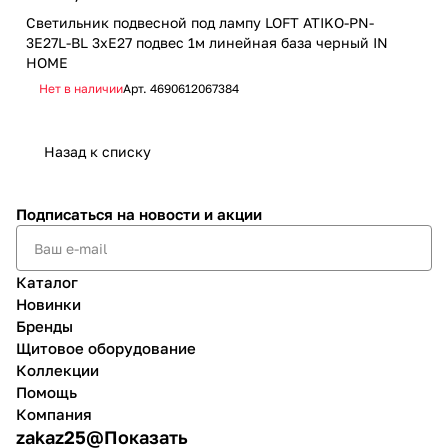
672
Светильник подвесной под лампу LOFT ATIKO-PN-
3E27L-BL 3хЕ27 подвес 1м линейная база черный IN
Све
HOME
E27
Нет в наличии
Арт.
4690612067384
Не
Назад к списку
Подписаться
на новости и акции
Каталог
Новинки
Бренды
Щитовое оборудование
Коллекции
Помощь
Компания
zakaz25@
Показать