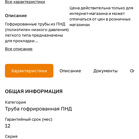
Все характеристики
Цена действительна только для
интернет-магазина и может
Описание
отличаться от цен в розничных
Гофрированные трубы из ПНД
магазинах
(полиэтилен низкого давления)
легкого типа предназначены
для прокладки
информационных силовых и
Все описание
слаботочных электрических
коммуникаций скрытого типа в
офисах и жилых помещениях,
производственных и
Характеристики
Описание
Документы
Опл
административных зданиях,
медицинских и детских
учреждениях при
ОБЩАЯ ИНФОРМАЦИЯ
строительстве или
реконструкции.
Категория
Труба гофрированная ПНД
Гарантийный срок (мес)
12
Серия