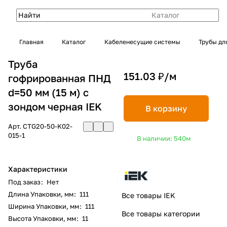
Каталог
Главная
Каталог
Кабеленесущие системы
Трубы дл
Труба
151.03 ₽/
м
гофрированная ПНД
d=50 мм (15 м) с
зондом черная IEK
В корзину
Арт.
CTG20-50-K02-
015-1
В наличии: 540
м
Характеристики
Под заказ
:
Нет
Длина Упаковки, мм
:
111
Все товары IEK
Ширина Упаковки, мм
:
111
Все товары категории
Высота Упаковки, мм
:
11