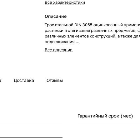
Все характеристики
Описание
Трос стальной DIN 3055 оцинкованный примен
растяжки и стягивания различных предметов, 
различных элементов конструкций, а также дл
подвешивания.
Нельзя использовать для грузового подъема, т
Все описание
рассчитан на динамические нагрузки.
а
Доставка
Отзывы
й
Гарантийный срок (мес)