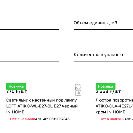
Объем единицы, м3
Количество в упаковке
Новинка
Новинка
770 ₽/
шт
2 668 ₽/
шт
Светильник настенный под лампу
Люстра поворотна
LOFT ATIKO-WL-E27-BL Е27 черный
ATIKO-СLА-4E27L-
IN HOME
хром IN HOME
Нет в наличии
Арт.
4690612067346
Нет в наличии
Арт.