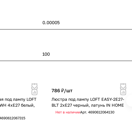
0.00005
100
786 ₽/
шт
я под лампу LOFT
Люстра под лампу LOFT EASY-2E27-
WH 4хЕ27 белый,
BLT 2хЕ27 черный, латунь IN HOME
Нет в наличии
Арт.
4690612064130
4690612067315