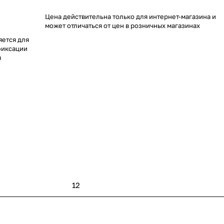
Цена действительна только для интернет-магазина и
может отличаться от цен в розничных магазинах
яется для
фиксации
я
ак как не
12