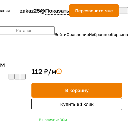
zakaz25@
Показать
Перезвоните мне
пания
Каталог
Войти
Сравнение
Избранное
Корзина
мм
112 ₽/
м
В корзину
Купить в 1 клик
В наличии: 30
м