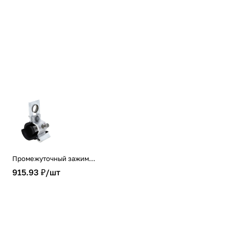
Промежуточный зажим
ЗПС 2-4x16-120 мм2 SO130
915.93 ₽/
шт
EKF PROxima