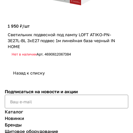
1 950 ₽/
шт
1 8
Светильник подвесной под лампу LOFT ATIKO-PN-
Све
3E27L-BL 3хЕ27 подвес 1м линейная база черный IN
3E2
HOME
HO
Нет в наличии
Арт.
4690612067384
Не
Назад к списку
Подписаться
на новости и акции
Каталог
Новинки
Бренды
Щитовое оборудование