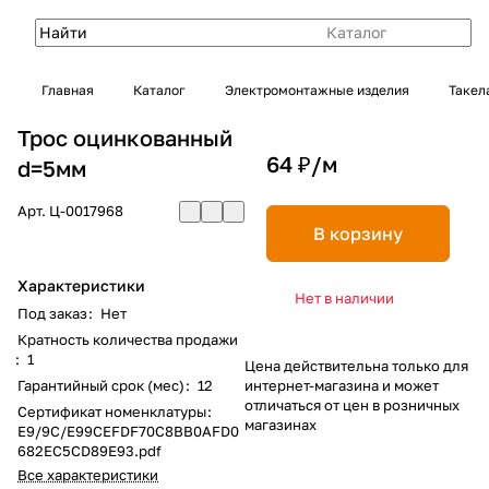
Каталог
Главная
Каталог
Электромонтажные изделия
Такел
Трос оцинкованный
64 ₽/
м
d=5мм
Арт.
Ц-0017968
В корзину
Характеристики
Нет в наличии
Под заказ
:
Нет
Кратность количества продажи
:
1
Цена действительна только для
Гарантийный срок (мес)
:
12
интернет-магазина и может
отличаться от цен в розничных
Сертификат номенклатуры
:
магазинах
E9/9C/E99CEFDF70C8BB0AFD0
682EC5CD89E93.pdf
Все характеристики