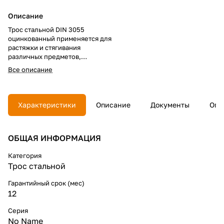
Описание
Трос стальной DIN 3055
оцинкованный применяется для
растяжки и стягивания
различных предметов,
фиксации различных элементов
Все описание
конструкций, а также для
подвешивания.
Нельзя использовать для
грузового подъема, так как не
Характеристики
Описание
Документы
Опл
рассчитан на динамические
нагрузки.
ОБЩАЯ ИНФОРМАЦИЯ
Категория
Трос стальной
Гарантийный срок (мес)
12
Серия
No Name