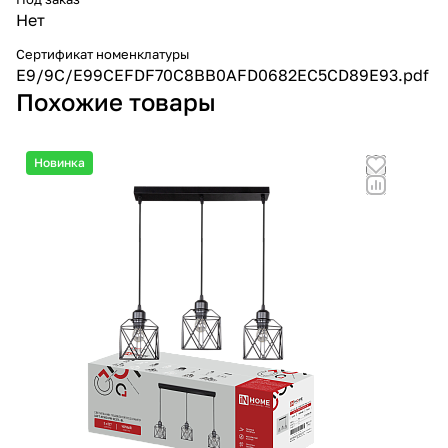
Нет
Сертификат номенклатуры
E9/9C/E99CEFDF70C8BB0AFD0682EC5CD89E93.pdf
Похожие товары
Новинка
Но