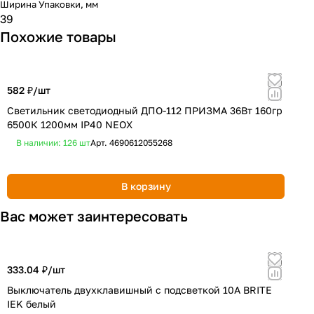
Ширина Упаковки, мм
39
Похожие товары
582 ₽/
шт
6
Светильник светодиодный ДПО-112 ПРИЗМА 36Вт 160гр
С
6500К 1200мм IP40 NEOX
A
В наличии: 126
шт
Арт.
4690612055268
В корзину
Вас может заинтересовать
333.04 ₽/
шт
6
Выключатель двухклавишный с подсветкой 10А BRITE
A
IEK белый
1