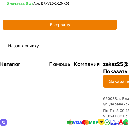
В наличии: 8
шт
Арт.
BR-V20-1-10-K01
Д
В корзину
Назад к списку
Каталог
Помощь
Компания
zakaz25@
Показать
Заказать
690088, г. Вл
yл. Деревенск
Пн-Пт: 8:00-1
9:00-17:00 Вс