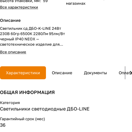
Высота Упаковки, мм
:
59
магазинах
Все характеристики
Описание
Светильник сд ДБО-K-LINE 24Вт
230В 60гр 6500К 2280Лм 95лм/Вт
черный IP40 NEOX —
светотехническое изделие для
организации основного или
Все описание
дополнительного освещения с
учетом мощности, светового
потока и условий установки.
Подбор по параметрам: мощность
Характеристики
Описание
Документы
Оплат
24Вт, напряжение 230В, световой
поток 2280Лм, цветовая
температура 6500К.
ОБЩАЯ ИНФОРМАЦИЯ
Категория
Светильники светодиодные ДБО-LINE
Гарантийный срок (мес)
36