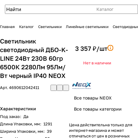
Каталог
Главная
Каталог
Светильники
Линейные светильники
Светодиодные
Светильник
3 357 ₽/
шт
светодиодный ДБО-K-
LINE 24Вт 230В 60гр
Нет в наличии
6500К 2280Лм 95Лм/
Вт черный IP40 NEOX
Арт.
4690612042411
Все товары NEOX
Характеристики
Все товары категории
Под заказ
:
Да
Длина Упаковки, мм
:
1291
Цена действительна только для
интернет-магазина и может
Ширина Упаковки, мм
:
39
отличаться от цен в розничных