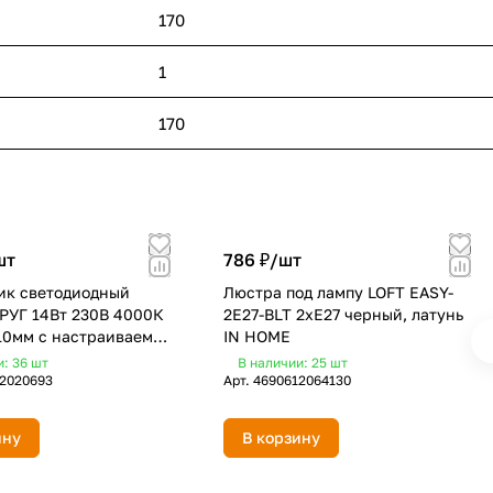
170
1
170
шт
786 ₽/
шт
ик светодиодный
Люстра под лампу LOFT EASY-
РУГ 14Вт 230В 4000К
2E27-BLT 2хЕ27 черный, латунь
10мм с настраиваемым
IN HOME
 белый IN HOME
и: 36
шт
В наличии: 25
шт
2020693
Арт.
4690612064130
ину
В корзину