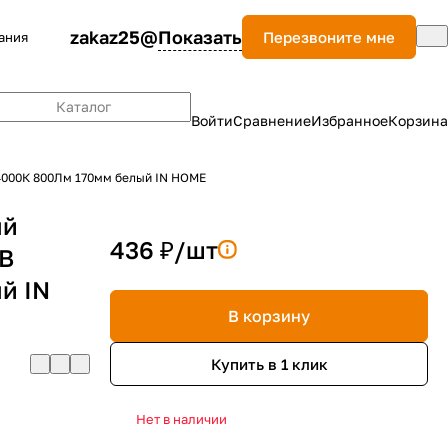
zakaz25@
Показать
Перезвоните мне
ания
Каталог
Войти
Сравнение
Избранное
Корзина
4000К 800Лм 170мм белый IN HOME
ый
436 ₽/
шт
0В
й IN
В корзину
Купить в 1 клик
Нет в наличии