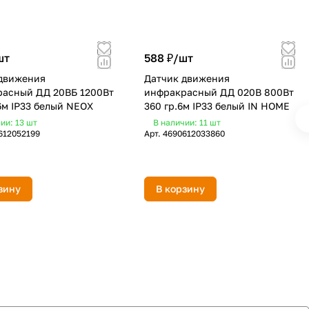
шт
588 ₽/
шт
движения
Датчик движения
асный ДД 20BБ 1200Вт
инфракрасный ДД 020B 800Вт
 6м IP33 белый NEOX
360 гр.6м IP33 белый IN HOME
ии: 13
шт
В наличии: 11
шт
612052199
Арт.
4690612033860
зину
В корзину