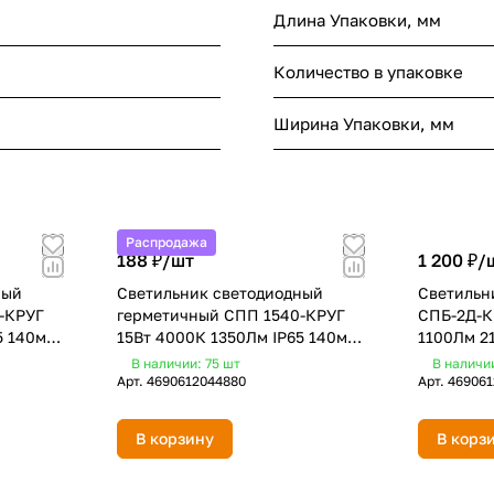
Длина Упаковки, мм
Количество в упаковке
Ширина Упаковки, мм
Распродажа
188 ₽/
шт
1 200 ₽/
ный
Светильник светодиодный
Светильн
-КРУГ
герметичный СПП 1540-КРУГ
СПБ-2Д-К
5 140мм
15Вт 4000К 1350Лм IP65 140мм
1100Лм 2
IN HOME
датчиком
В наличии: 75
шт
В наличи
Арт.
4690612044880
Арт.
469061
В корзину
В корз