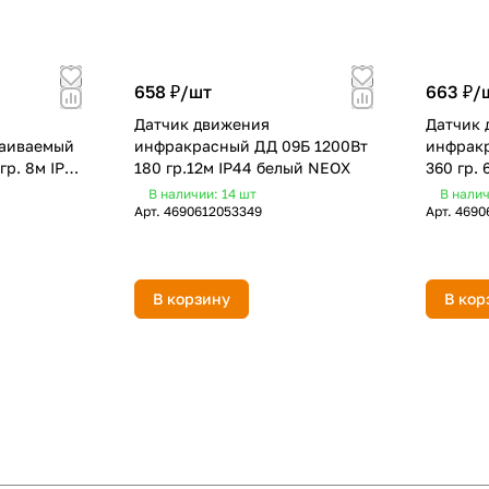
658 ₽/
шт
663 ₽/
Датчик движения
Датчик 
раиваемый
инфракрасный ДД 09Б 1200Вт
инфракр
гр. 8м IP20
180 гр.12м IP44 белый NEOX
360 гр.
В наличии: 14
шт
В налич
Арт.
4690612053349
Арт.
4690
В корзину
В кор