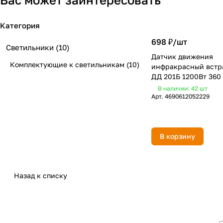
Категория
698 ₽/
шт
Светильники
(10)
Датчик движения
Комплектующие к светильникам
(10)
инфракрасный вст
ДД 201Б 1200Вт 360 
белый NEOX
В наличии: 42
шт
Арт.
4690612052229
В корзину
Назад к списку