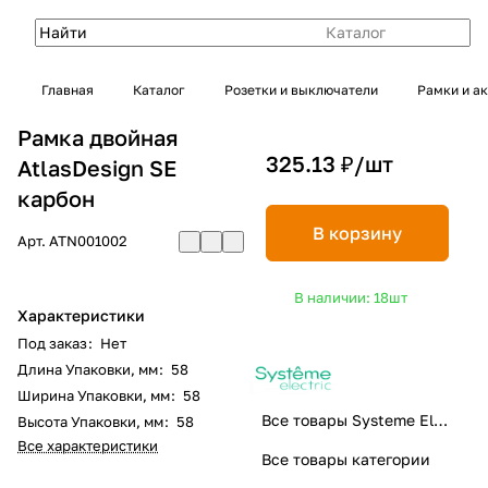
Каталог
Главная
Каталог
Розетки и выключатели
Рамки и а
Рамка двойная
325.13 ₽/
шт
AtlasDesign SE
карбон
В корзину
Арт.
ATN001002
В наличии: 18
шт
Характеристики
Под заказ
:
Нет
Длина Упаковки, мм
:
58
Ширина Упаковки, мм
:
58
Все товары Systeme Electric
Высота Упаковки, мм
:
58
Все характеристики
Все товары категории