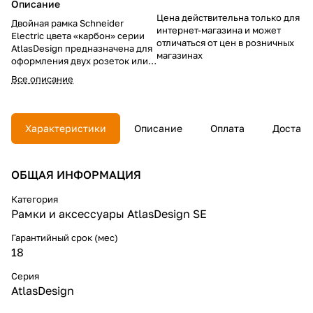
Описание
Цена действительна только для
Двойная рамка Schneider
интернет-магазина и может
Electric цвета «карбон» серии
отличаться от цен в розничных
AtlasDesign предназначена для
магазинах
оформления двух розеток или
выключателей, установленных с
Все описание
помощью скрытого монтажа.
Изготовлена из прочного
термопласта. Прекрасно
вписывается в современных
Характеристики
Описание
Оплата
Доставк
интерьер, защищает настенное
покрытие от загрязнений и при
необходимости легко
ОБЩАЯ ИНФОРМАЦИЯ
поддается чистке.
Устанавливается
(горизонтально или
Категория
вертикально) с помощью
Рамки и аксессуары AtlasDesign SE
безвинтового зажимного
крепления. Линейка рамок
Гарантийный срок (мес)
Schneider Electric серии
18
AtlasDesign с количеством
постов от одного до пяти
Серия
представлена в 4 цветах:
AtlasDesign
белый, бежевый, мокко,
карбон..