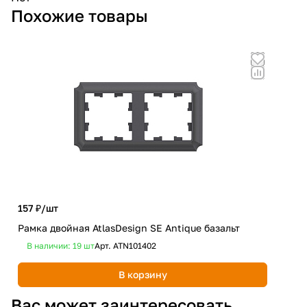
Похожие товары
157 ₽/
шт
99.
Рамка двойная AtlasDesign SE Antique базальт
Рам
В наличии: 19
шт
Арт.
ATN101402
В 
В корзину
Вас может заинтересовать