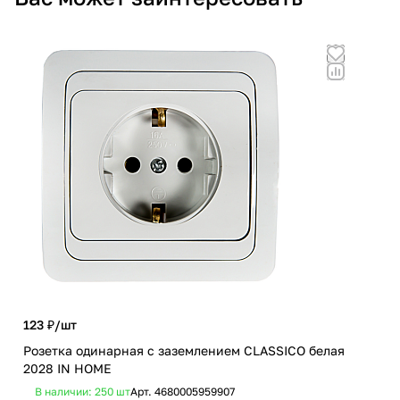
123 ₽/
шт
284
Розетка одинарная с заземлением CLASSICO белая
Роз
2028 IN HOME
бел
В наличии: 250
шт
Арт.
4680005959907
В 