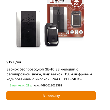
912 ₽/
шт
258
Звонок беспроводной ЗБ-10 38 мелодий с
регулировкой звука, подсветкой, 150м цифровым
Роз
кодированием с кнопкой IP44 СЕРЕБРЯНО-
што
ЧЕРНЫЙ IN HOME
В наличии: 21
шт
Арт.
4690612013381
В 
В корзину