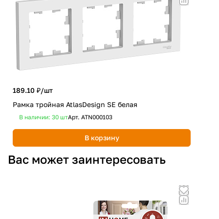
363
189.10 ₽/
шт
Рам
Рамка тройная AtlasDesign SE белая
кре
В наличии: 30
шт
Арт.
ATN000103
В 
В корзину
Вас может заинтересовать