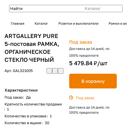
Каталог
Главная
Каталог
Розетки и выключатели
Рамки и а
ARTGALLERY PURE
Под заказ
5-постовая РАМКА,
Доставка до 14 дней, по
ОРГАНИЧЕСКОЕ
100% предоплате
СТЕКЛО ЧЕРНЫЙ
5 479.84 ₽/
шт
Арт.
GAL321005
В корзину
Характеристики
Под заказ
:
Да
Под заказ
Кратность количества продажи
Доставка до 14 дней, по
:
1
100% предоплате
Количество в упаковке
:
1
Количество в ящике
:
30