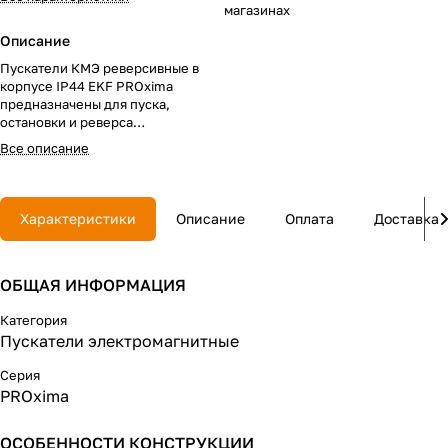
магазинах
Описание
Пускатели КМЭ реверсивные в
корпусе IP44 EKF PROxima
предназначены для пуска,
остановки и реверса
электродвигателя, а также для
Все описание
защиты электродвигателей от
перегрузок и сверхтоков,
возникающих при обрыве одной
из фаз.
Характеристики
Описание
Оплата
Доставка
ОБЩАЯ ИНФОРМАЦИЯ
Категория
Пускатели электромагнитные
Серия
PROxima
ОСОБЕННОСТИ КОНСТРУКЦИИ