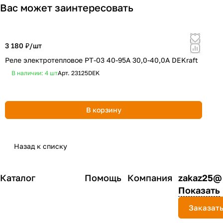
Вас может заинтересовать
3 180 ₽/
шт
1
Реле электротепловое РТ-03 40-95А 30,0-40,0А DEKraft
Р
В наличии: 4
шт
Арт.
23125DEK
В корзину
Назад к списку
Каталог
Помощь
Компания
zakaz25@
Показать
Заказать