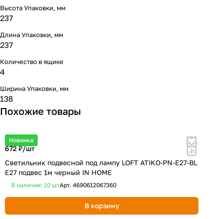
Высота Упаковки, мм
237
Длина Упаковки, мм
237
Количество в ящике
4
Ширина Упаковки, мм
138
Похожие товары
Новинка
672 ₽/
шт
1
Светильник подвесной под лампу LOFT ATIKO-PN-E27-BL
Л
Е27 подвес 1м черный IN HOME
В наличии: 10
шт
Арт.
4690612067360
В корзину