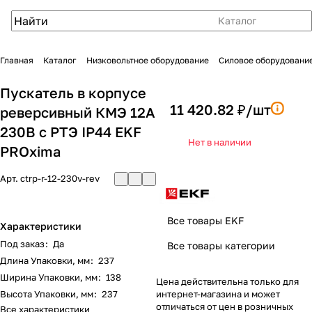
Каталог
Главная
Каталог
Низковольтное оборудование
Силовое оборудовани
Пускатель в корпусе
11 420.82 ₽/
шт
реверсивный КМЭ 12А
230В с РТЭ IP44 EKF
Нет в наличии
PROxima
Арт.
ctrp-r-12-230v-rev
Все товары EKF
Характеристики
Под заказ
:
Да
Все товары категории
Длина Упаковки, мм
:
237
Ширина Упаковки, мм
:
138
Цена действительна только для
Высота Упаковки, мм
:
237
интернет-магазина и может
отличаться от цен в розничных
Все характеристики