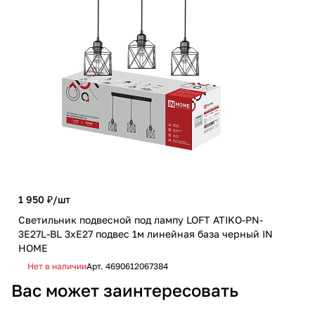
1 950 ₽/
шт
672
Светильник подвесной под лампу LOFT ATIKO-PN-
3E27L-BL 3хЕ27 подвес 1м линейная база черный IN
Све
HOME
E27
Нет в наличии
Арт.
4690612067384
Не
Вас может заинтересовать