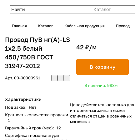
Каталог
Главная
Каталог
Кабельная продукция
Провод
Провод ПуВ нг(А)-LS
42 ₽/
м
1х2,5 белый
450/750В ГОСТ
31947-2012
В корзину
Арт.
00-00300961
В наличии: 988
м
Характеристики
Цена действительна только для
Под заказ
:
Нет
интернет-магазина и может
Кратность количества продажи
отличаться от цен в розничных
:
1
магазинах
Гарантийный срок (мес)
:
12
Сертификат номенклатуры
: