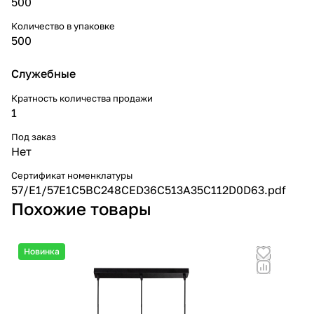
500
Количество в упаковке
500
Служебные
Кратность количества продажи
1
Под заказ
Нет
Сертификат номенклатуры
57/E1/57E1C5BC248CED36C513A35C112D0D63.pdf
Похожие товары
Новинка
Но