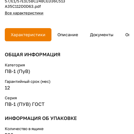
57/E1/57E1C5BC248CED36C513
A35C112D0D63.pdf
Все характеристики
Характеристики
Описание
Документы
Опл
ОБЩАЯ ИНФОРМАЦИЯ
Категория
ПВ-1 (ПуВ)
Гарантийный срок (мес)
12
Серия
ПВ-1 (ПУВ) ГОСТ
ИНФОРМАЦИЯ ОБ УПАКОВКЕ
Количество в ящике