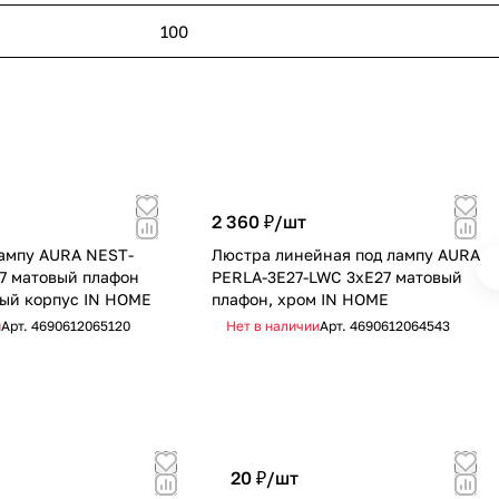
100
2 360 ₽/
шт
ампу AURA NEST-
Люстра линейная под лампу AURA
7 матовый плафон
PERLA-3E27-LWC 3хЕ27 матовый
ый корпус IN HOME
плафон, хром IN HOME
и
Арт.
4690612065120
Нет в наличии
Арт.
4690612064543
20 ₽/
шт