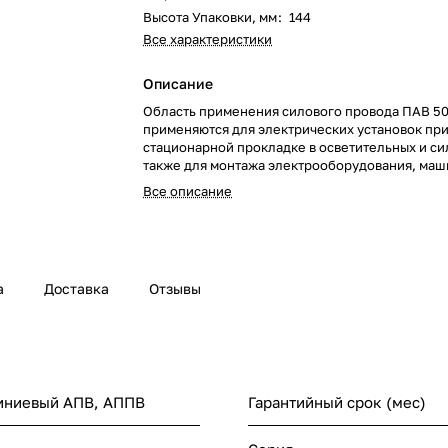
Высота Упаковки, мм
:
144
Все характеристики
Описание
Область применения силового провода ПАВ 5
применяются для электрических установок пр
стационарной прокладке в осветительных и сил
также для монтажа электрооборудования, маш
механизмов и станков на номинальное напряж
Все описание
(для сетей до 450/750 В) частотой до 400 Гц и
напряжение до 1000 В. Провода марки ПАВ, А
предназначены для прокладки в стальных труб
каналах строительных конструкций, на лотках и
монтажа электрических цепей. Конструкция с
а
Доставка
Отзывы
провода ПАВ 50 Токопроводящая жила – алюм
Изоляция - из поливинилхлоридного пластикат
Токопроводящая жила сечением 50мм2. Колич
одна.
иниевый АПВ, АППВ
Гарантийный срок (мес)