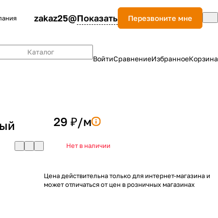
zakaz25@
Показать
Перезвоните мне
пания
Каталог
Войти
Сравнение
Избранное
Корзина
29 ₽/
м
лый
Нет в наличии
Цена действительна только для интернет-магазина и
может отличаться от цен в розничных магазинах