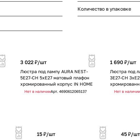
Количество в упаковке
3 022 ₽/
шт
1 690 ₽/
шт
Люстра под лампу AURA NEST-
Люстра под л
5E27-CH 5хЕ27 матовый плафон
3E27-CH 3хЕ2
хромированный корпус IN HOME
хромированн
Нет в наличии
Арт.
4690612065137
Нет в наличи
15 ₽/
шт
45 ₽/
шт