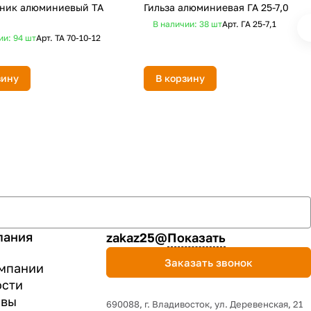
ник алюминиевый ТА
Гильза алюминиевая ГА 25-7,0
В наличии: 38
шт
Арт.
ГА 25-7,1
ии: 94
шт
Арт.
ТА 70-10-12
зину
В корзину
пания
zakaz25@
Показать
Заказать звонок
мпании
ости
ывы
690088, г. Владивосток, yл. Деревенская, 21