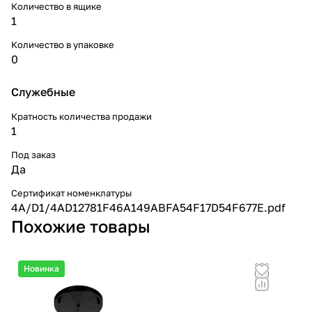
Количество в ящике
1
Количество в упаковке
0
Служебные
Кратность количества продажи
1
Под заказ
Да
Сертификат номенклатуры
4A/D1/4AD12781F46A149ABFA54F17D54F677E.pdf
Похожие товары
Новинка
Но