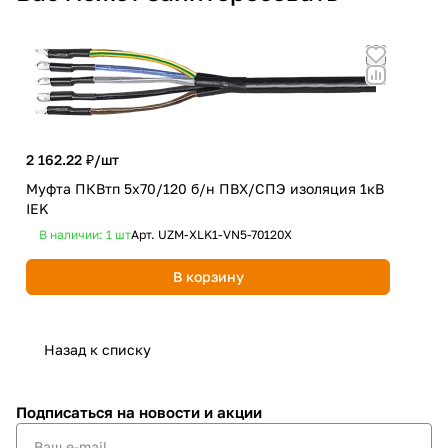
2 162.22 ₽/
шт
Муфта ПКВтп 5х70/120 б/н ПВХ/СПЭ изоляция 1кВ
IEK
1 9
В наличии: 1
шт
Арт.
UZM-XLK1-VN5-70120X
Муф
уни
В корзину
Не
Назад к списку
Подписаться
на новости и акции