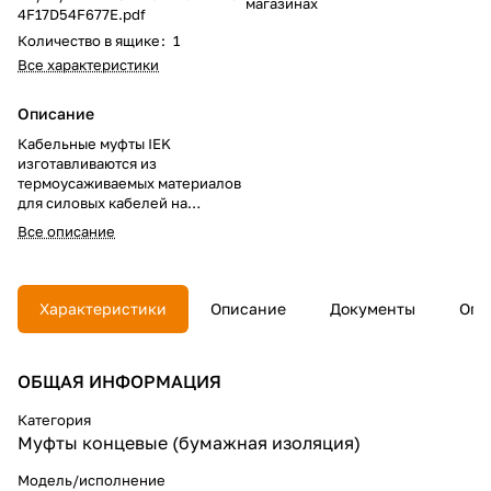
магазинах
4F17D54F677E.pdf
Количество в ящике
:
1
Все характеристики
Описание
Кабельные муфты IEK
изготавливаются из
термоусаживаемых материалов
для силовых кабелей на
напряжение до 1 кВ с
Все описание
различными типами защитного
покрова, оболочками и
широкого диапазона сечений
токопроводящих жил.
Характеристики
Описание
Документы
Опл
Муфты кабельные концевые
КВ(Н)тп универсальные для
ОБЩАЯ ИНФОРМАЦИЯ
внутренней и наружной
установки предназначены для
присоединения потребителей к
Категория
электросети с помощью
Муфты концевые (бумажная изоляция)
трехжильных и
четырехжильных
Модель/исполнение