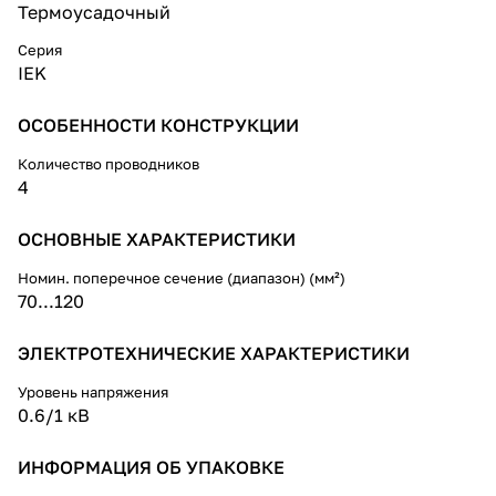
бронированных и
Термоусадочный
небронированных кабелей с
бумажной изоляцией на
Серия
напряжение до 1 кВ
IEK
постоянного и переменного
тока.
ОСОБЕННОСТИ КОНСТРУКЦИИ
Муфты предназначены для
Количество проводников
монтажа на кабелях типа ААГ-1,
4
ААШ-1, ААБ-1, ААП-1, ААБШ-1,
ААПШ-1, АСГ-1, ААСШ-1,
АСБШ-1 их аналогов и
ОСНОВНЫЕ ХАРАКТЕРИСТИКИ
модификаций.
Номин. поперечное сечение (диапазон) (мм²)
70...120
ЭЛЕКТРОТЕХНИЧЕСКИЕ ХАРАКТЕРИСТИКИ
Уровень напряжения
0.6/1 кВ
ИНФОРМАЦИЯ ОБ УПАКОВКЕ