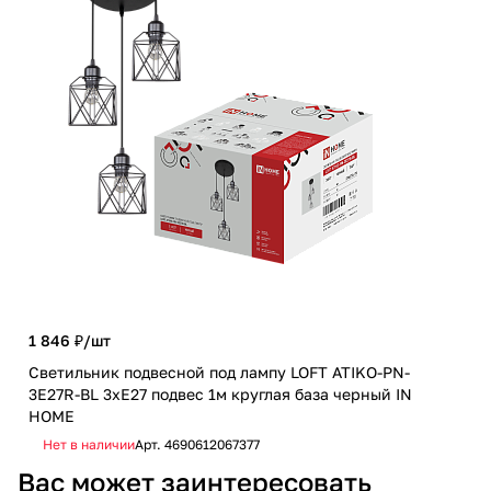
1 846 ₽/
шт
672
Светильник подвесной под лампу LOFT ATIKO-PN-
3E27R-BL 3хЕ27 подвес 1м круглая база черный IN
Све
HOME
E27
Нет в наличии
Арт.
4690612067377
Не
Вас может заинтересовать