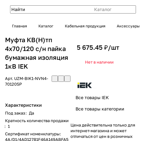
Каталог
Главная
Каталог
Кабельная продукция
Аксессуары 
Муфта КВ(Н)тп
5 675.45 ₽/
шт
4х70/120 с/н пайка
бумажная изоляция
Нет в наличии
1кВ IEK
Арт.
UZM-BIK1-NVN4-
70120SP
Все товары IEK
Характеристики
Все товары категории
Под заказ
:
Да
Кратность количества продажи
Цена действительна только для
:
1
интернет-магазина и может
Сертификат номенклатуры
:
отличаться от цен в розничных
4A/D1/4AD12781F46A149ABFA5