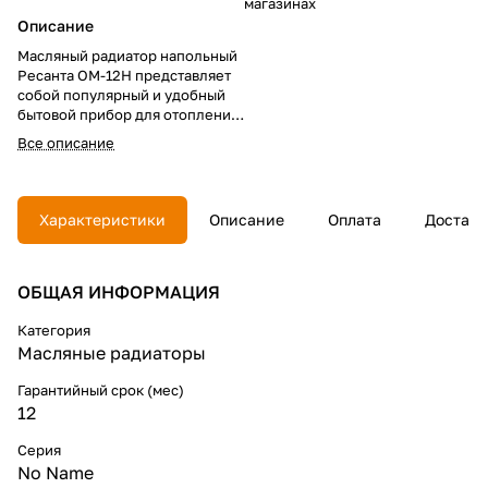
магазинах
Описание
Масляный радиатор напольный
Ресанта ОМ-12Н представляет
собой популярный и удобный
бытовой прибор для отопления
обслуживаемых помещений, в
Все описание
том числе жилого и нежилого
пространства. За счет наличия
значительной площади нагрева
происходит хорошая отдача
Характеристики
Описание
Оплата
Доставк
тепла в помещение.
Особенности модели:
ОБЩАЯ ИНФОРМАЦИЯ
Наличие трех режимов нагрева
и регулятор мощности;
Категория
Встроенный термостат для
Масляные радиаторы
поддержания необходимой
температуры;
Гарантийный срок (мес)
Удобное перемещение, легкий
12
вес и компактный размер;
Установлен индикатор работы
Серия
прибора;
No Name
Подходит для обогрева