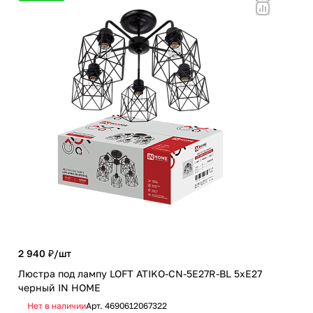
2 940 ₽/
шт
786
Люстра под лампу LOFT ATIKO-СN-5E27R-BL 5хЕ27
Люс
черный IN HOME
чер
Нет в наличии
Арт.
4690612067322
Не