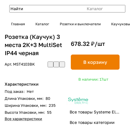
Каталог
Главная
Каталог
Розетки и выключатели
Каучуковы
Розетка (Каучук) 3
678.32 ₽/
шт
места 2К+3 MultiSet
IP44 черная
В корзину
Арт.
MST4103BK
В наличии: 17
шт
Характеристики
Под заказ
:
Нет
Длина Упаковки, мм
:
80
Ширина Упаковки, мм
:
235
Все товары Systeme Electric
Высота Упаковки, мм
:
55
Все характеристики
Все товары категории