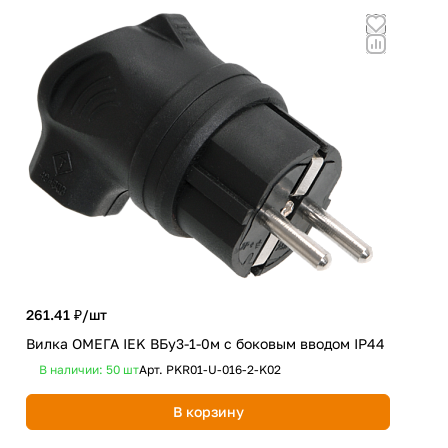
261.41 ₽/
шт
222
Вилка ОМЕГА IEK ВБу3-1-0м с боковым вводом IP44
В наличии: 50
шт
Арт.
PKR01-U-016-2-K02
В 
В корзину