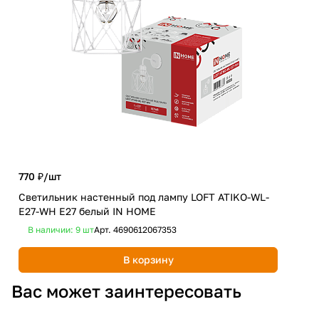
770 ₽/
шт
1 9
Светильник настенный под лампу LOFT ATIKO-WL-
Люс
E27-WH Е27 белый IN HOME
чер
В наличии: 9
шт
Арт.
4690612067353
В 
В корзину
Вас может заинтересовать