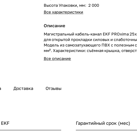
Высота Упаковки, мм
:
2 000
Все характеристики
Описание
Магистральный кабель-канал EKF PROxima 25
для открытой прокладки силовых и слаботочны
Модель из самозатухающего ПВХ с полезным 
мм². Характеристики: съёмная крышка, отверст
саморезы, IP40, рабочие температуры от -25 до
Все описание
гарантия 7 лет.
а
Доставка
Отзывы
 EKF
Гарантийный срок (мес)