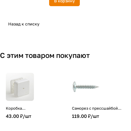
В корзину
Назад к списку
С этим товаром покупают
Коробка
Саморез с прессшайбой
распределительная для
полусфера 4,2х19 (100шт.в
43.00 ₽/
шт
119.00 ₽/
шт
кабель-канала 80х80х25
упак.)
мм