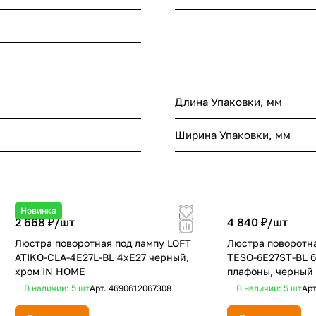
Длина Упаковки, мм
Ширина Упаковки, мм
Новинка
2 668 ₽/
шт
4 840 ₽/
шт
Люстра поворотная под лампу LOFT
Люстра поворотн
ATIKO-СLА-4E27L-BL 4хЕ27 черный,
TESO-6E27ST-BL 
хром IN HOME
плафоны, черный
В наличии: 5
шт
Арт.
4690612067308
В наличии: 5
шт
Ар