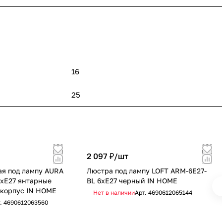
16
25
2 097 ₽/
шт
ая под лампу AURA
Люстра под лампу LOFT ARM-6E27-
6хЕ27 янтарные
BL 6хЕ27 черный IN HOME
 корпус IN HOME
Нет в наличии
Арт.
4690612065144
т.
4690612063560