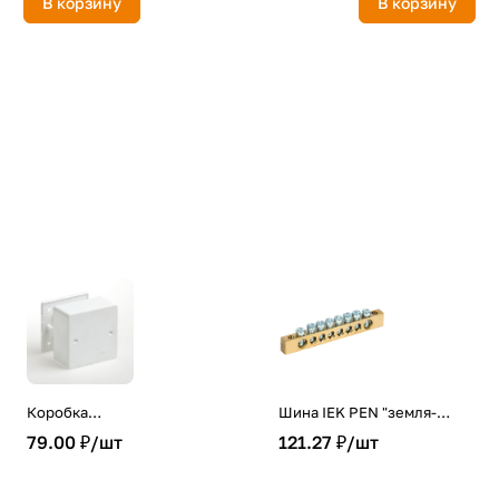
В корзину
В корзину
Коробка
Шина IEK PEN "земля-
распределительная для
ноль" 6х9мм 8/2 (8групп/
79.00 ₽/
шт
121.27 ₽/
шт
кабель-канала 85х85х42
креп по краям)