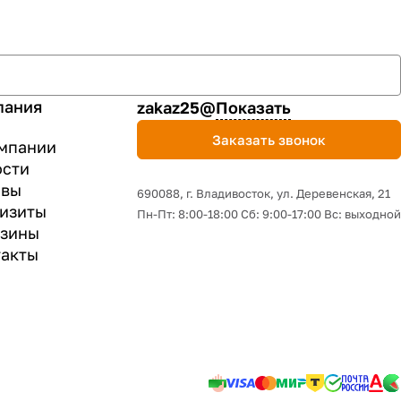
пания
zakaz25@
Показать
Заказать звонок
мпании
ости
ывы
690088, г. Владивосток, yл. Деревенская, 21
изиты
Пн-Пт: 8:00-18:00 Сб: 9:00-17:00 Вс: выходной
азины
акты