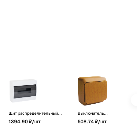
Щит распределительный
Выключатель
навесной пластиковый
одноклавишный ЭТЮД SE
1394.90 ₽/
шт
508.74 ₽/
шт
ЩРН-П-12 модулей
накладной бук
200х256х95 IP41 EKF