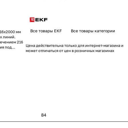
Все товары EKF
Все товары категории
х16х2000 мм
х линий.
сечением 216
Цена действительна только для интернет-магазина и
ия под
может отличаться от цен в розничных магазинах
 +75°C,
84