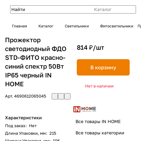
Каталог
Главная
Каталог
Светильники
Фитосветильники
П
Прожектор
814 ₽/
шт
светодиодный ФДО
STD-ФИТО красно-
синий спектр 50Вт
В корзину
IP65 черный IN
HOME
Нет в наличии
Арт.
4690612065045
Характеристики
Все товары IN HOME
Под заказ
:
Нет
Все товары категории
Длина Упаковки, мм
:
215
Ширина Упаковки, мм
:
106