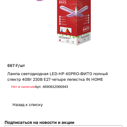
625
667 ₽/
шт
Лам
Лампа светодиодная LED-HP 40PRO-ФИТО полный
син
спектр 40Вт 230В Е27 четыре лепестка IN HOME
HO
Нет в наличии
Арт.
4690612066943
Не
Назад к списку
Подписаться
на новости и акции