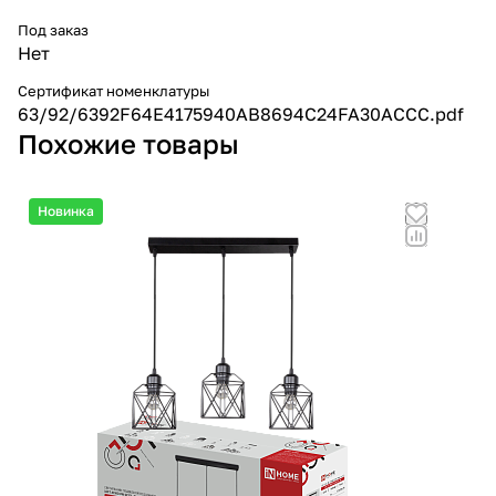
Под заказ
Нет
Сертификат номенклатуры
63/92/6392F64E4175940AB8694C24FA30ACCC.pdf
Похожие товары
Новинка
Но