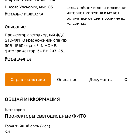
Высота Упаковки, мм
:
35
Цена действительна только для
интернет-магазина и может
Все характеристики
отличаться от цен в розничных
магазинах
Описание
Прожектор светодиодный ФДО
STD-ФИТО красно-синий спектр
50Вт IP65 черный IN HOME,
фитопрожектор, 50 Вт, 207–253
В, IP65. Фитолампа для
Все описание
досветки растений и рассады.
Сине-красный спектр ускоряет
рост и фотосинтез. Подходит
для теплиц, улицы и
Характеристики
Описание
Документы
Опл
помещений, устойчив к влаге и
пыли.
ОБЩАЯ ИНФОРМАЦИЯ
Категория
Прожекторы светодиодные ФИТО
Гарантийный срок (мес)
24