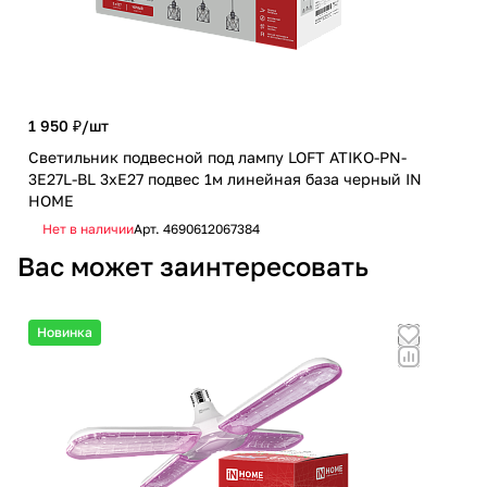
1 950 ₽/
шт
770
Светильник подвесной под лампу LOFT ATIKO-PN-
3E27L-BL 3хЕ27 подвес 1м линейная база черный IN
Све
HOME
E27
Нет в наличии
Арт.
4690612067384
Не
Вас может заинтересовать
Новинка
Но