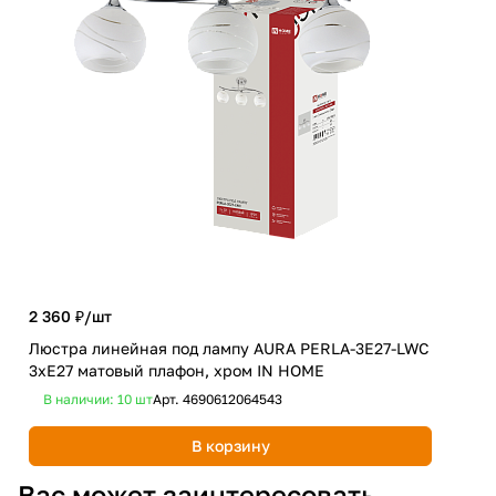
2 360 ₽/
шт
654
Люстра линейная под лампу AURA PERLA-3E27-LWC
Све
3хЕ27 матовый плафон, хром IN HOME
ATI
В наличии: 10
шт
Арт.
4690612064543
В 
В корзину
Вас может заинтересовать