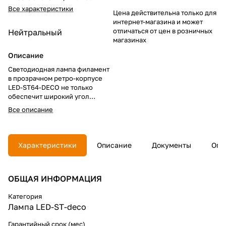
Все характеристики
Цена действительна только для
интернет-магазина и может
отличаться от цен в розничных
Нейтральный
магазинах
Описание
Светодиодная лампа филамент
в прозрачном ретро-корпусе
LED-ST64-DECO не только
обеспечит широкий угол
освещения, высокую
Все описание
светоодачу и экономичное
энергопотребление, но и
станет ярким элементом
дизайна жилого помещения
Характеристики
Описание
Документы
Опл
или общественного
пространства.
ОБЩАЯ ИНФОРМАЦИЯ
Категория
Лампа LED-ST-deco
Гарантийный срок (мес)