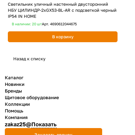
Светильник уличный настенный двусторонний
Све
НБУ ЦИЛИНДР-2xGX53-BL-AR с подсветкой черный
НБУ
IP54 IN HOME
IN
В наличии: 20
шт
Арт.
4690612044675
В 
В корзину
Назад к списку
Каталог
Новинки
Бренды
Щитовое оборудование
Коллекции
Помощь
Компания
zakaz25@
Показать
Заказать звонок