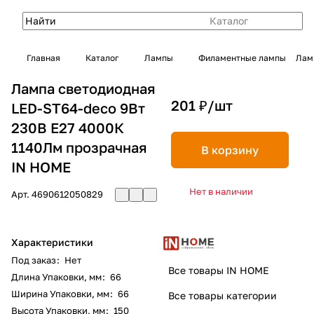
Каталог
Главная
Каталог
Лампы
Филаментные лампы
Лам
Лампа светодиодная
201 ₽/
шт
LED-ST64-deco 9Вт
230В Е27 4000К
1140Лм прозрачная
В корзину
IN HOME
Нет в наличии
Арт.
4690612050829
Характеристики
Под заказ
:
Нет
Все товары IN HOME
Длина Упаковки, мм
:
66
Ширина Упаковки, мм
:
66
Все товары категории
Высота Упаковки, мм
:
150