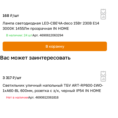
168 ₽/
шт
1
Лампа светодиодная LED-СВЕЧА-deco 15Вт 230В Е14
С
3000К 1455Лм прозрачная IN HOME
B
В наличии: 24
шт
Арт.
4690612063294
В корзину
Вас может заинтересовать
3 317 ₽/
шт
1
Светильник уличный напольный ТБУ ART-RP600-1WO-
С
1хA60-BL 600мм, розетка c з/к, черный IP54 IN HOME
Ц
Нет в наличии
Арт.
4690612061818