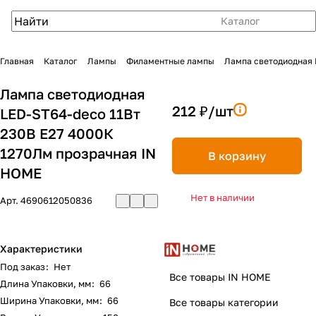
Каталог
Главная
Каталог
Лампы
Филаментные лампы
Лампа светодиодная 
Лампа светодиодная
212 ₽/
шт
LED-ST64-deco 11Вт
230В Е27 4000К
1270Лм прозрачная IN
В корзину
HOME
Нет в наличии
Арт.
4690612050836
Характеристики
Под заказ
:
Нет
Все товары IN HOME
Длина Упаковки, мм
:
66
Ширина Упаковки, мм
:
66
Все товары категории