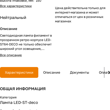
Высота Упаковки, мм
:
150
Все характеристики
Цена действительна только для
интернет-магазина и может
отличаться от цен в розничных
Нейтральный
магазинах
Описание
Светодиодная лампа филамент в
прозрачном ретро-корпусе LED-
ST64-DECO не только обеспечит
широкий угол освещения,
высокую светоодачу и
Все описание
экономичное энергопотребление,
но и станет ярким элементом
дизайна жилого помещения или
общественного пространства.
Характеристики
Описание
Документы
Оплат
ОБЩАЯ ИНФОРМАЦИЯ
Категория
Лампа LED-ST-deco