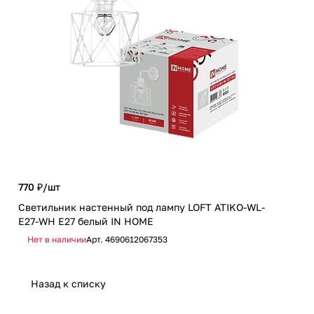
770 ₽/
шт
2 9
Светильник настенный под лампу LOFT ATIKO-WL-
Люс
E27-WH Е27 белый IN HOME
чер
Нет в наличии
Арт.
4690612067353
Не
Назад к списку