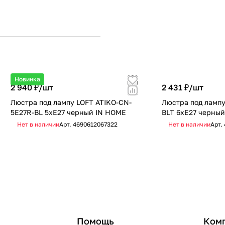
Новинка
2 940 ₽/
шт
2 431 ₽/
шт
Люстра под лампу LOFT ATIKO-СN-
Люстра под лампу
5E27R-BL 5хЕ27 черный IN HOME
BLT 6хЕ27 черный
Нет в наличии
Арт.
4690612067322
Нет в наличии
Арт.
Помощь
Ком