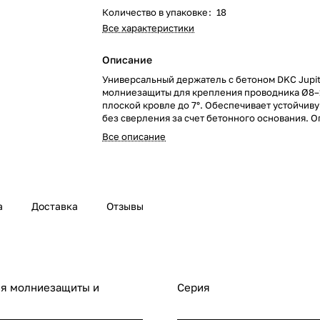
Количество в упаковке
:
18
Все характеристики
Описание
Универсальный держатель с бетоном DKC Jupit
молниезащиты для крепления проводника Ø8–
плоской кровле до 7°. Обеспечивает устойчив
без сверления за счет бетонного основания. 
вариант, если нужно купить держатель для каб
Все описание
проводника заземления.
а
Доставка
Отзывы
ля молниезащиты и
Серия