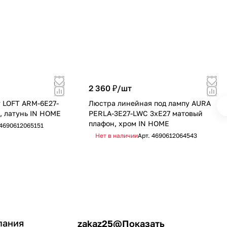
2 360 ₽/
шт
 LOFT ARM-6E27-
Люстра линейная под лампу AURA
, латунь IN HOME
PERLA-3E27-LWC 3хЕ27 матовый
плафон, хром IN HOME
4690612065151
Нет в наличии
Арт.
4690612064543
пания
zakaz25@
Показать