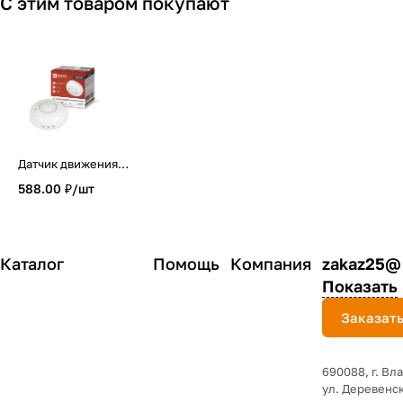
С этим товаром покупают
Датчик движения
инфракрасный ДД
588.00 ₽/
шт
020B 800Вт 360
гр.6м IP33 белый
IN HOME
Каталог
Помощь
Компания
zakaz25@
Показать
Заказать
690088, г. Вл
yл. Деревенск