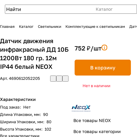
Каталог
Главная
Каталог
Светильники
Комплектующие к светильникам
Дат
Датчик движения
752 ₽/
шт
инфракрасный ДД 10Б
1200Вт 180 гр. 12м
IP44 белый NEOX
В корзину
Арт.
4690612052205
Нет в наличии
Характеристики
Под заказ
:
Нет
Длина Упаковки, мм
:
90
Все товары NEOX
Ширина Упаковки, мм
:
80
Высота Упаковки, мм
:
102
Все товары категории
Все характеристики