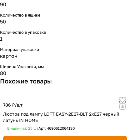
90
Количество в ящике
50
Количество в упаковке
1
Материал упаковки
картон
Ширина Упаковки, мм
80
Похожие товары
786 ₽/
шт
1
Люстра под лампу LOFT EASY-2E27-BLT 2хЕ27 черный,
Л
латунь IN HOME
ч
В наличии: 25
шт
Арт.
4690612064130