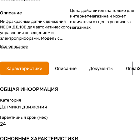
Цена действительна только для
Описание
интернет-магазина и может
Инфракрасный датчик движения
отличаться от цен в розничных
NEOX ДД 10Б для автоматического
магазинах
управления освещением и
электроприборами. Модель с
регулируемой дальностью 12 м,
Все описание
углом обзора 180° и нагрузкой до
1200 Вт. Характеристики: IP44,
регулировка задержки и уровня
освещенности, белый корпус,
Характеристики
Описание
Документы
Оплат
гарантия 24 месяца.
ОБЩАЯ ИНФОРМАЦИЯ
Категория
Датчики движения
Гарантийный срок (мес)
24
ОСНОВНЫЕ ХАРАКТЕРИСТИКИ