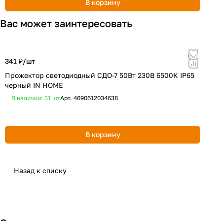
В корзину
Вас может заинтересовать
341 ₽/
шт
3
Прожектор светодиодный СДО-7 50Вт 230В 6500К IP65
П
черный IN HOME
ч
В наличии: 31
шт
Арт.
4690612034638
В корзину
Назад к списку