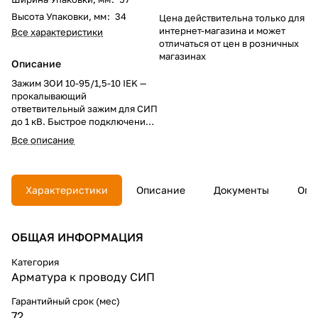
Высота Упаковки, мм
:
34
Цена действительна только для
интернет-магазина и может
Все характеристики
отличаться от цен в розничных
магазинах
Описание
Зажим ЗОИ 10-95/1,5-10 IEK —
прокалывающий
ответвительный зажим для СИП
до 1 кВ. Быстрое подключение
без снятия изоляции.
Все описание
Герметичное соединение и
надежный контакт. Выгодно
купить: доступная цена и
проверенные характеристики
Характеристики
Описание
Документы
Опл
для монтажа проводов.
ОБЩАЯ ИНФОРМАЦИЯ
Категория
Арматура к проводу СИП
Гарантийный срок (мес)
72