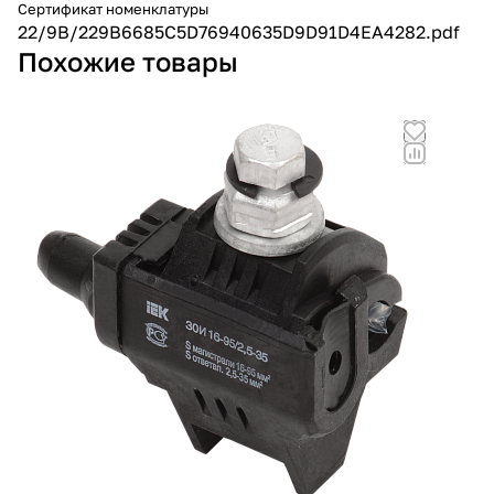
Сертификат номенклатуры
22/9B/229B6685C5D76940635D9D91D4EA4282.pdf
Похожие товары
Но