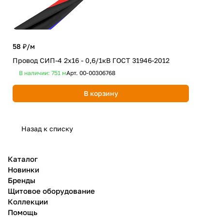
58 ₽/
м
Провод СИП-4 2х16 - 0,6/1кВ ГОСТ 31946-2012
87 
В наличии: 751
м
Арт.
00-00306768
Про
В корзину
Не
Назад к списку
Каталог
Новинки
Бренды
Щитовое оборудование
Коллекции
Помощь