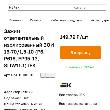
Каталог
Главная
Каталог
Кабельная продукция
Аксессуары 
Зажим
149.79 ₽/
шт
ответвительный
изолированный ЗОИ
16-70/1,5-10 (P6,
В корзину
P616, EP95-13,
SLIW11.1) IEK
В наличии: 265
шт
Арт.
UZA-11-D01-D10
Характеристики
Все товары IEK
Под заказ
:
Нет
Все товары категории
Длина Упаковки, мм
:
73
Ширина Упаковки, мм
:
57