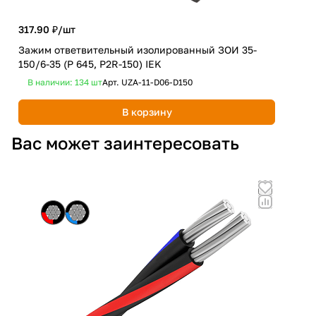
317.90 ₽/
шт
3 6
Зажим ответвительный изолированный ЗОИ 35-
Люс
150/6-35 (P 645, P2R-150) IEK
СLА
В наличии: 134
шт
Арт.
UZA-11-D06-D150
В 
В корзину
Вас может заинтересовать